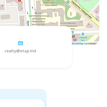
Leaflet
| ©
OpenStreetMap
contributors
realty@etaji.md