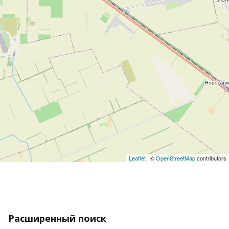
Leaflet
| ©
OpenStreetMap
contributors
Расширенный поиск