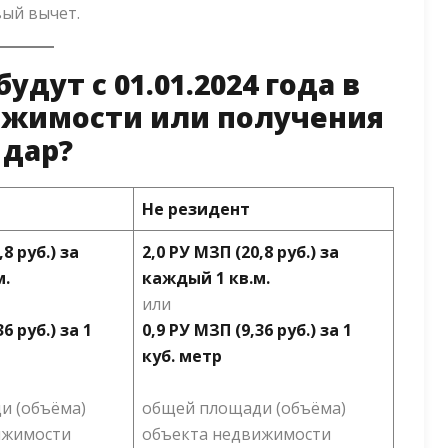
вый вычет.
удут с 01.01.2024 года в
ижимости или получения
 дар?
Не резидент
,8 руб.) за
2,0 РУ МЗП (20,8 руб.) за
м.
каждый 1 кв.м.
или
6 руб.) за 1
0,9 РУ МЗП (9,36 руб.) за 1
куб. метр
и (объёма)
общей площади (объёма)
ижимости
объекта недвижимости