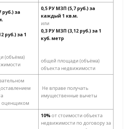
0,5 РУ МЗП (5,7 руб.) за
 руб.) за
каждый 1 кв.м.
м.
или
0,3 РУ МЗП (3,12 руб.) за 1
2 руб.) за 1
куб. метр
и (объёма)
общей площади (объёма)
ижимости
объекта недвижимости
язательном
доставлением
Не вправе получать
та
имущественные вычеты
и оценщиком
10%
от стоимости объекта
недвижимости по договору за