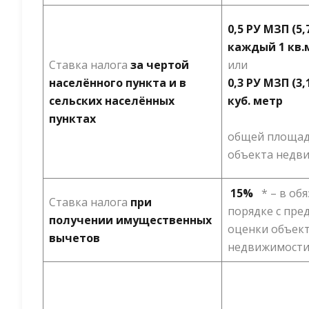
0,5 РУ МЗП (5,7
каждый 1 кв.
Ставка налога
за чертой
или
населённого пункта и в
0,3 РУ МЗП (3,1
сельских населённых
куб. метр
пунктах
общей площад
объекта недв
15%
* – в об
Ставка налога
при
порядке с пре
получении имущественных
оценки объек
вычетов
недвижимост