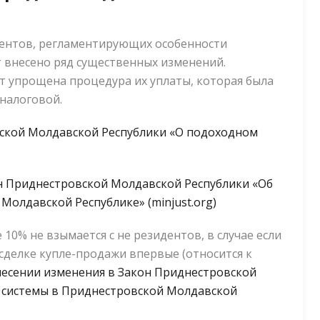
ументов, регламентирующих особенности
т внесено ряд существенных изменений.
ет упрощена процедура их уплаты, которая была
налоговой.
вской Молдавской Республики «О подоходном
н Приднестровской Молдавской Республики «Об
Молдавской Республике» (minjust.org)
 10% не взымается с не резидентов, в случае если
сделке купле-продажи впервые (относится к
несении изменения в Закон Приднестровской
 системы в Приднестровской Молдавской