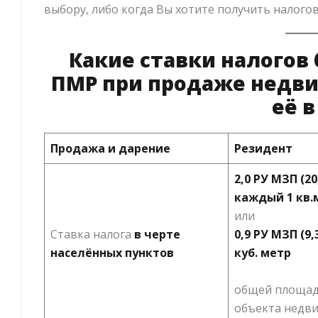
выбору, либо когда Вы хотите получить налого
Какие ставки налогов б
ПМР при продаже недв
её в
Продажа и дарение
Резидент
2,0 РУ МЗП (20
каждый 1 кв.
или
Ставка налога
в черте
0,9 РУ МЗП (9,3
населённых пунктов
куб. метр
общей площад
объекта недв