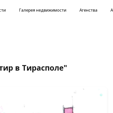
сти
Галерея недвижимости
Агенства
А
тир в Тирасполе"